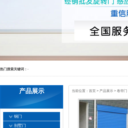
热门搜索关键词：
-
产品展示
当前位置：
首页
>
产品展示
>
卷帘门
铜门
别墅门