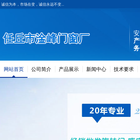
诚信为本，市场在变，诚信永远不变...
安
产
务
网站首页
公司简介
产品展示
新闻中心
技术要求