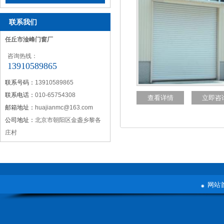
联系我们
任丘市淦峰门窗厂
咨询热线：
13910589865
联系号码：
13910589865
联系电话：
010-65754308
查看详情
立即咨
邮箱地址：
huajianmc@163.com
公司地址：
北京市朝阳区金盏乡黎各
庄村
网站